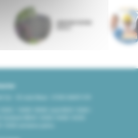
ANNONAY RHÔNE
AGGLO
acter
nt-Cyr - 43 route Bleue - 07430 SAINT-CYR
-12h00 / 14H00-18H00 Jeudi 8h30-12h00 /
 Vendredi 08h30-12h00/14H00-16H30
-12h00 semaines paires.