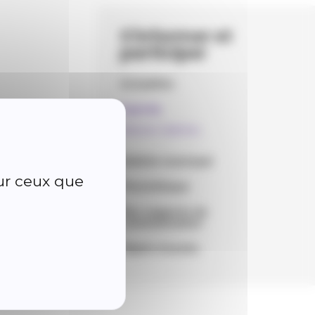
S'informer et
participer
Actualités
Agenda
Matinée Caillettes
Bulletin municipal
sur ceux que
Photothèque
Nos supports de
communication
Objets trouvés