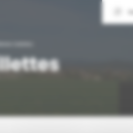
Q
tinée Caillettes
llettes