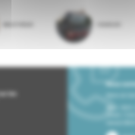
BIBLIOTHÈQUE
COQUELIGO
Nous cont
ur les
Mairie de Sai
Mardi : 8h30
14H00-17H30
Samedi 08h30