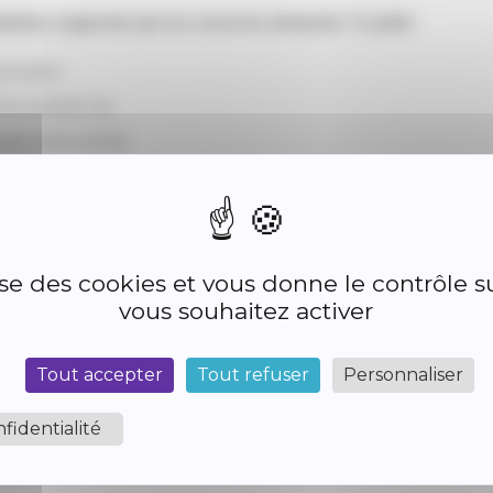
llettes organisée par les conscrits dimanche 12 juillet
sociative
its de Saint-Cyr
uillet 2026 à 09:00
René Cassin
SAINT-CYR
lise des cookies et vous donne le contrôle 
vous souhaitez activer
Tout accepter
Tout refuser
Personnaliser
fidentialité