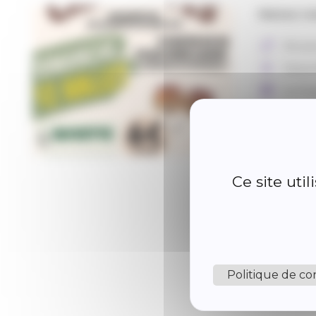
Matinée Cai
Vie as
Conscr
Le 12 j
Place 
07430 
Gratuit
Ce site uti
Politique de con