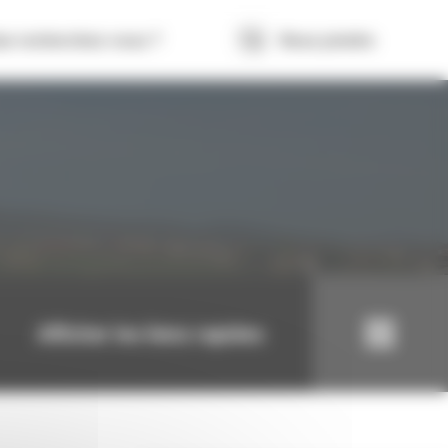
ue recherchez-vous ?
Nous joindre
Afficher les liens rapides