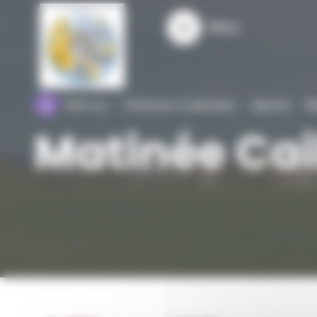
Panneau de gestion des cookies
Menu
Saint-cyr
S'informer et participer
Agenda
Ma
Matinée Cai