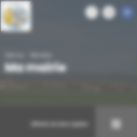
Panneau de gestion des cookies
Saint-cyr
Ma mairie
Ma mairie
Afficher les liens rapides