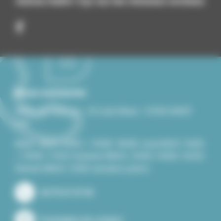
Suivez Saint-Cyr sur les réseaux sociaux
Nous contacter
Mairie de Saint-Cyr - 43 route Bleue - 07430 SAINT-
CYR
Mardi : 8h30-12h00 / 14H00-18H00 Jeudi 8h30-12h00
/ 14H00-17H30 Vendredi 08h30-12h00/14H00-16H30
Samedi 08h30-12h00 semaines paires.
04 75 67 47 94
Formulaire de contact