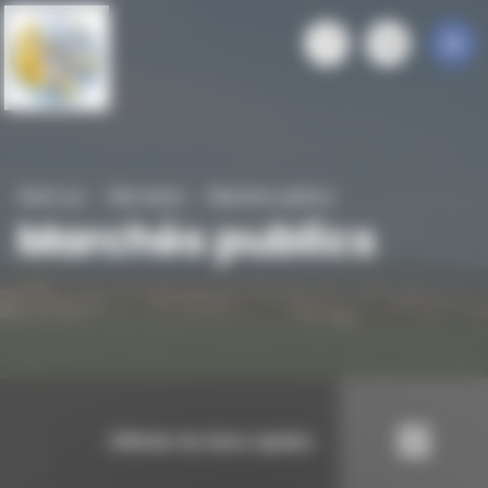
Panneau de gestion des cookies
Saint-cyr
Ma mairie
Marchés publics
Marchés publics
Afficher les liens rapides