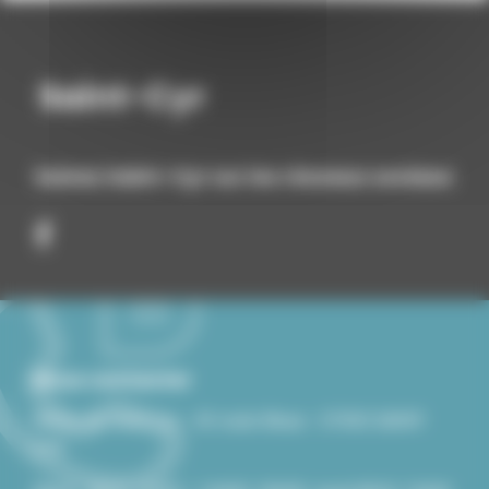
Suivez Saint-Cyr sur les réseaux sociaux
Nous contacter
Mairie de Saint-Cyr - 43 route Bleue - 07430 SAINT-
CYR