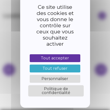
Ce site utilise
des cookies et
Location de salle
vous donne le
contrôle sur
ceux que vous
souhaitez
activer
Tout accepter
Tout refuser
Personnaliser
Politique de
BIBLIOTHÈQUE
confidentialité