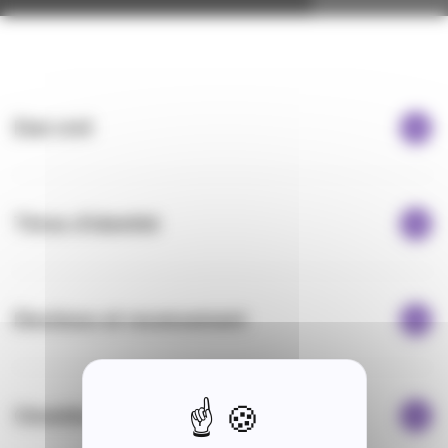
Etat civil
Titres d'identité
Elections et recensement
Cimetière et concessions