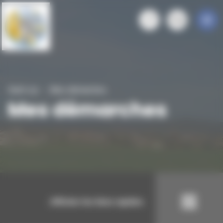
Panneau de gestion des cookies
Saint-cyr
Mes démarches
Mes démarches
Afficher les liens rapides