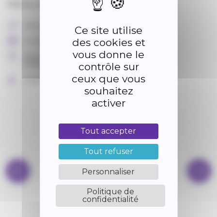
Fête du village
Vie associative
Ce site utilise
des cookies et
Le 4 juillet 2026
vous donne le
place René Cassin
07430 SAINT-CYR
contrôle sur
ceux que vous
Gratuit
souhaitez
activer
Tout accepter
Tout refuser
Personnaliser
Politique de
confidentialité
BIBLIOTHÈQUE