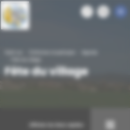
Panneau de gestion des cookies
Saint-cyr
S'informer et participer
Agenda
Fête du village
Fête du village
Afficher les liens rapides