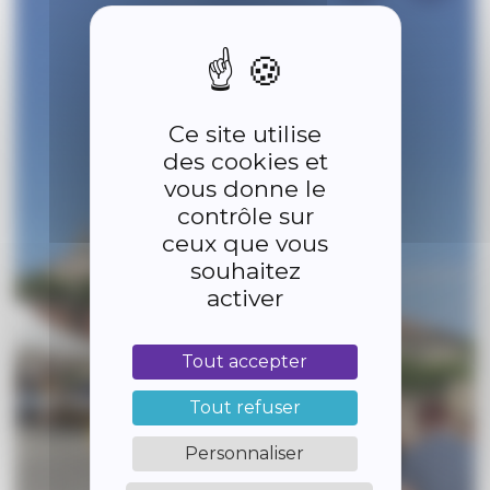
Ce site utilise
des cookies et
vous donne le
contrôle sur
ceux que vous
souhaitez
activer
Tout accepter
Tout refuser
Personnaliser