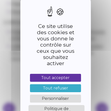
Élaguer les branches basses des arbres
Éliminer les rémanents de débroussaillement.
Le débroussaillement permet de :
Ce site utilise
des cookies et
Protéger les personnes et les biens en cas d’incendie
vous donne le
et facilite l’intervention des services de secours
contrôle sur
Limiter le nombre de sinistres aux abords des zones
ceux que vous
d’occupation humaine (principale cause actuelle
souhaitez
d’éclosion d’incendies de forêts).
activer
Tout accepter
Tout refuser
Personnaliser
Politique de