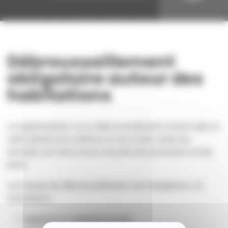
Débroussaillement
obligatoire autour des
habitations
La réglementation sur le débroussaillement s’inscrit dans le
cadre général de la défense et de la lutte contre les
incendies de forêt et de la sécurité des personnes et des
biens.
Les travaux de débroussaillement sont obligatoires, ils
consistent à :
Supprimer la végétation basse