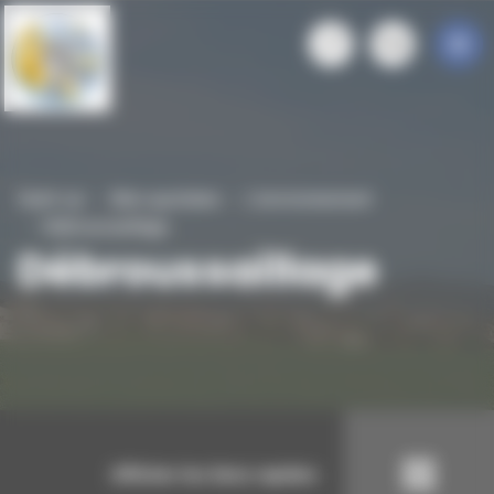
Panneau de gestion des cookies
Saint-cyr
Mon quotidien
L'environnement
Débroussaillage
Débroussaillage
Afficher les liens rapides