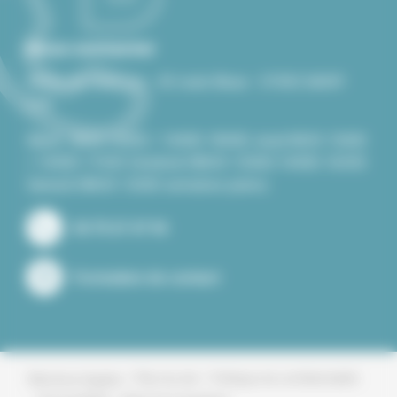
Nous contacter
Mairie de Saint-Cyr - 43 route Bleue - 07430 SAINT-
CYR
Mardi : 8h30-12h00 / 14H00-18H00 Jeudi 8h30-12h00
/ 14H00-17H30 Vendredi 08h30-12h00/14H00-16H30
Samedi 08h30-12h00 semaines paires.
04 75 67 47 94
Formulaire de contact
Plan du site
Politique de confidentialité
Mentions légales